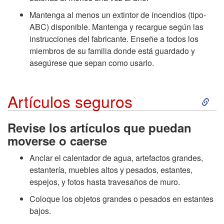
Mantenga al menos un extintor de incendios (tipo-
o
ABC) disponible. Mantenga y recargue según las
instrucciones del fabricante. Enseñe a todos los
E
miembros de su familia donde está guardado y
asegúrese que sepan como usarlo.
q
u
S
Artículos seguros
i
k
Revise los artículos que puedan
p
moverse o caerse
i
Anclar el calentador de agua, artefactos grandes,
o
p
estantería, muebles altos y pesados, estantes,
espejos, y fotos hasta travesaños de muro.
s
t
Coloque los objetos grandes o pesados en estantes
d
bajos.
o