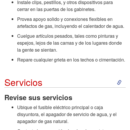
Instale clips, pestillos, y otros dispositivos para
e
A
cerrar en las puertas de los gabinetes.
s
Provea apoyo solido y conexiones flexibles en
r
artefactos de gas, incluyendo el calentador de agua.
e
t
Cuelgue artículos pesados, tales como pinturas y
espejos, lejos de las camas y de los lugares donde
g
í
la gente se sientan.
Repare cualquier grieta en los techos o cimentación.
u
c
r
u
S
Servicios
i
l
k
Revise sus servicios
d
o
i
Ubique el fusible eléctrico principal o caja
disyuntora, el apagador de servicio de agua, y el
a
s
p
apagador de gas natural.