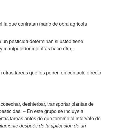
i
milia que contratan mano de obra agrícola
p
t
un pesticida determinan si usted tiene
y manipulador mientras hace otra).
o
1
 otras tareas que los ponen en contacto directo
.
E
cosechar, deshierbar, transportar plantas de
s
pesticidas. – En este grupo se incluye al
tas tareas antes de que termine el intervalo de
t
atamente después de la aplicación de un