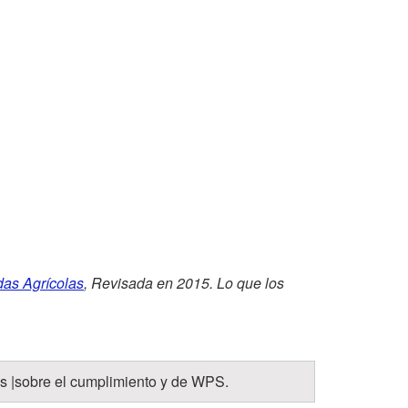
o
s
2
p
.
e
C
c
a
c
f
i
é
ó
das Agrícolas
, Revisada en 2015. Lo que los
“
n
E
s |sobre el cumplimiento y de WPS.
l