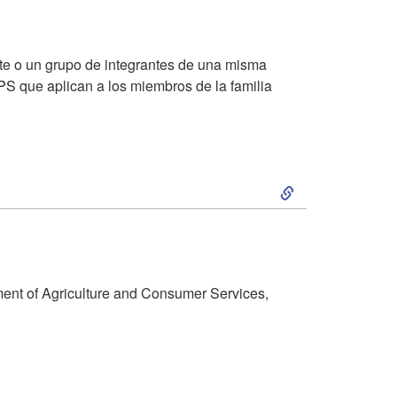
a
c
ante o un grupo de integrantes de una misma
 WPS que aplican a los miembros de la familia
i
ó
S
n
k
d
i
e
ent of Agriculture and Consumer Services,
p
I
t
n