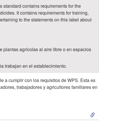
t
s standard contains requirements for the
icides. It contains requirements for training,
o
ertaining to the statements on this label about
I
n
 plantas agrícolas al aire libre o en espacios
i
ia trabajan en el establecimiento.
c
rle a cumplir con los requisitos de WPS. Esta es
adores, trabajadores y agricultores familiares en
i
o
S
k