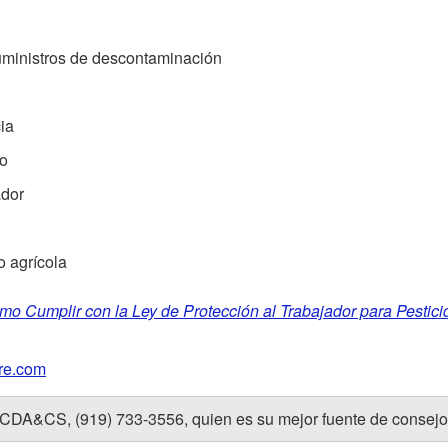
uministros de descontaminación
ia
to
ador
o agrícola
o Cumplir con la Ley de Protección al Trabajador para Pestici
re.com
CDA&CS, (919) 733-3556, quien es su mejor fuente de consejo