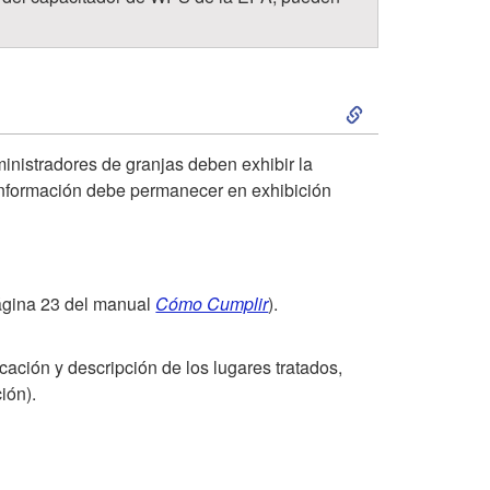
r
e
S
n
k
d
ministradores de granjas deben exhibir la
 información debe permanecer en exhibición
i
i
p
z
ágina 23 del manual
Cómo Cumplir
).
t
a
o
icación y descripción de los lugares tratados,
j
ión).
4
e
.
d