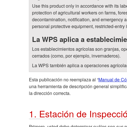
Use this product only in accordance with its la
protection of agricultural workers on farms, fore
decontamination, notification, and emergency ass
personal protective equipment, restricted-entry i
La WPS aplica a establecimie
Los establecimientos agrícolas son granjas, ope
cerrados (como, por ejemplo, invernaderos).
La WPS también aplica a operaciones agrícolas d
Esta publicación no reemplaza al “
Manual de Có
una herramienta de descripción general simplific
la dirección correcta.
1. Estación de Inspecci
Primero, usted debe determinar cuáles son
sus
r