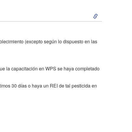
B
S
u
k
e
i
blecimiento (excepto según lo dispuesto en las
n
p
C
t
 que la capacitación en WPS se haya completado
o
o
imos 30 días o haya un REI de tal pesticida en
m
3
i
.
e
C