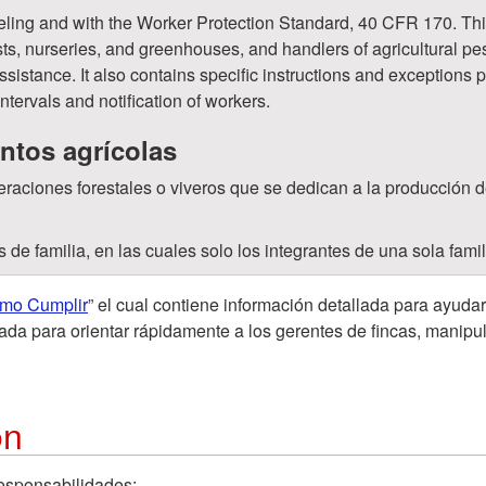
beling and with the Worker Protection Standard, 40 CFR 170. Thi
sts, nurseries, and greenhouses, and handlers of agricultural pest
istance. It also contains specific instructions and exceptions p
ntervals and notification of workers.
ntos agrícolas
raciones forestales o viveros que se dedican a la producción de
e familia, en las cuales solo los integrantes de una sola famil
mo Cumplir
” el cual contiene información detallada para ayuda
ada para orientar rápidamente a los gerentes de fincas, manipul
ón
esponsabilidades: