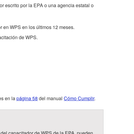
n
or escrito por la EPA o una agencia estatal o
e
z
n
dor en WPS en los últimos 12 meses.
o
t
pacitación de WPS.
”
r
o
d
e
es en la
página 58
del manual
Cómo Cumplir
.
A
p
ón del capacitador de WPS de la EPA, pueden