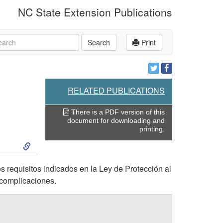
NC State Extension Publications
rch
Search
Print
RELATED PUBLICATIONS
There is a PDF version of this
document for downloading and
printing.
S
k
s requisitos indicados en la Ley de Protección al
 complicaciones.
i
p