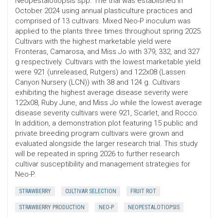
Neopestalotiopsis spp. The trial was established in
October 2024 using annual plasticulture practices and
comprised of 13 cultivars. Mixed Neo-P inoculum was
applied to the plants three times throughout spring 2025.
Cultivars with the highest marketable yield were
Fronteras, Camarosa, and Miss Jo with 379, 332, and 327
g respectively. Cultivars with the lowest marketable yield
were 921 (unreleased, Rutgers) and 122x08 (Lassen
Canyon Nursery (LCN)) with 38 and 124 g. Cultivars
exhibiting the highest average disease severity were
122x08, Ruby June, and Miss Jo while the lowest average
disease severity cultivars were 921, Scarlet, and Rocco.
In addition, a demonstration plot featuring 15 public and
private breeding program cultivars were grown and
evaluated alongside the larger research trial. This study
will be repeated in spring 2026 to further research
cultivar susceptibility and management strategies for
Neo-P.
STRAWBERRY
CULTIVAR SELECTION
FRUIT ROT
STRAWBERRY PRODUCTION
NEO-P
NEOPESTALOTIOPSIS