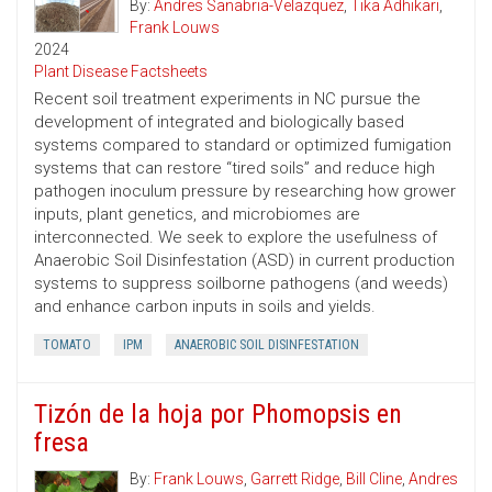
By:
Andres Sanabria-Velazquez
,
Tika Adhikari
,
Frank Louws
2024
Plant Disease Factsheets
Recent soil treatment experiments in NC pursue the
development of integrated and biologically based
systems compared to standard or optimized fumigation
systems that can restore “tired soils” and reduce high
pathogen inoculum pressure by researching how grower
inputs, plant genetics, and microbiomes are
interconnected. We seek to explore the usefulness of
Anaerobic Soil Disinfestation (ASD) in current production
systems to suppress soilborne pathogens (and weeds)
and enhance carbon inputs in soils and yields.
TOMATO
IPM
ANAEROBIC SOIL DISINFESTATION
Tizón de la hoja por Phomopsis en
fresa
By:
Frank Louws
,
Garrett Ridge
,
Bill Cline
,
Andres